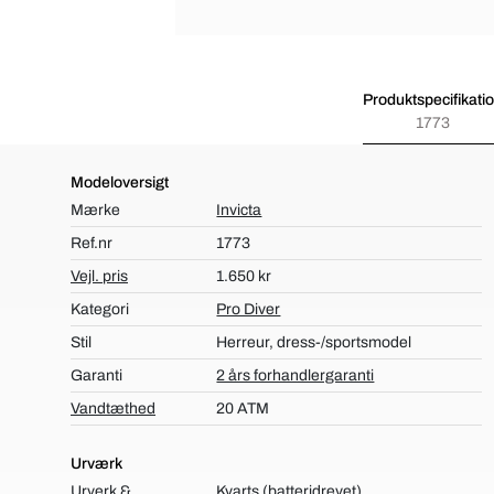
Produktspecifikati
1773
Modeloversigt
Mærke
Invicta
Ref.nr
1773
Vejl. pris
1.650 kr
Kategori
Pro Diver
Stil
Herreur, dress-/sportsmodel
Garanti
2 års forhandlergaranti
Vandtæthed
20 ATM
Urværk
Urverk &
Kvarts (batteridrevet)