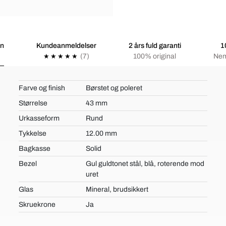
on
Kundeanmeldelser
2 års fuld garanti
1
(7)
100% original
Nem
Farve og finish
Børstet og poleret
Størrelse
43 mm
Urkasseform
Rund
Tykkelse
12.00 mm
Bagkasse
Solid
Bezel
Gul guldtonet stål, blå, roterende mod
uret
Glas
Mineral, brudsikkert
Skruekrone
Ja