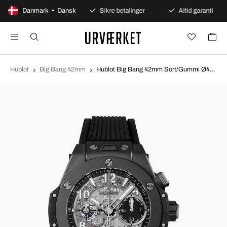
100 dages åbent køb
Danmark • Dansk
Sikre betalinger
Altid garanti
Hublot
Big Bang 42mm
Hublot Big Bang 42mm Sort/Gummi Ø42 mm 441.CI.1171.RX