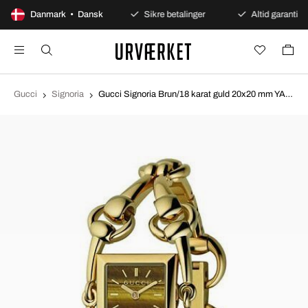
100 dages åbent køb
Danmark • Dansk
Sikre betalinger
Altid garanti
Gucci
Signoria
Gucci Signoria Brun/18 karat guld 20x20 mm YA116506