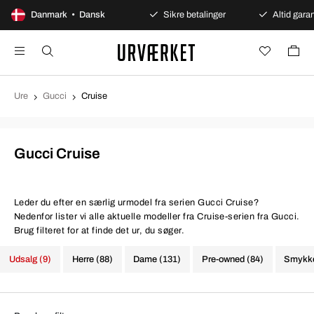
100 dages åbent køb
Danmark • Dansk
Sikre betalinger
Altid garan
Ure
Gucci
Cruise
Gucci Cruise
Leder du efter en særlig urmodel fra serien Gucci Cruise?
Nedenfor lister vi alle aktuelle modeller fra Cruise-serien fra Gucci.
Brug filteret for at finde det ur, du søger.
Udsalg (9)
Herre (88)
Dame (131)
Pre-owned (84)
Smykke