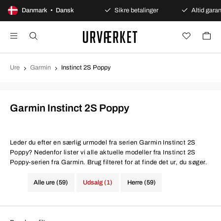
100 dages åbent køb
Danmark • Dansk
Sikre betalinger
Altid garant
Ure
Garmin
Instinct 2S Poppy
Garmin Instinct 2S Poppy
Leder du efter en særlig urmodel fra serien Garmin Instinct 2S
Poppy? Nedenfor lister vi alle aktuelle modeller fra Instinct 2S
Poppy-serien fra Garmin. Brug filteret for at finde det ur, du søger.
Alle ure (59)
Udsalg (1)
Herre (59)