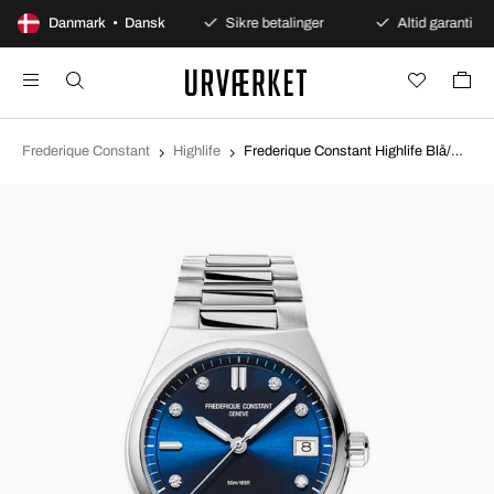
100 dages åbent køb
Danmark • Dansk
Sikre betalinger
Altid garanti
Frederique Constant
Highlife
Frederique Constant Highlife Blå/Stål Ø31 mm FC-240ND2NH6B