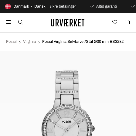
dages åbent køb
Danmark • Dansk
Sikre betalinger
Altid garanti
Fossil
Virginia
Fossil Virginia Sølvfarvet/Stål Ø30 mm ES3282