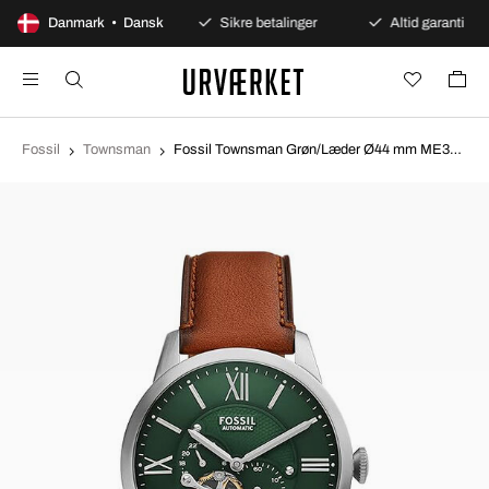
100 dages åbent køb
Danmark • Dansk
Sikre betalinger
Altid garanti
Fossil
Townsman
Fossil Townsman Grøn/Læder Ø44 mm ME3265