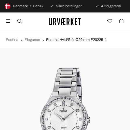
100 dages åbent køb
Danmark • Dansk
Sikre betalinger
Altid garanti
Festina
Elegance
Festina Hvid/Stål Ø29 mm F20225-1