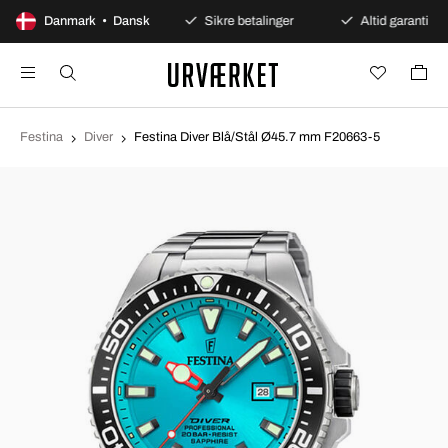
100 dages åbent køb
Danmark • Dansk
Sikre betalinger
Altid garanti
Festina
Diver
Festina Diver Blå/Stål Ø45.7 mm F20663-5