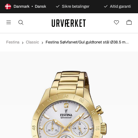
100 dages åbent køb
Danmark • Dansk
Sikre betalinger
Altid garanti
Festina
Classic
Festina Sølvfarvet/Gul guldtonet stål Ø38.5 mm F20400-1