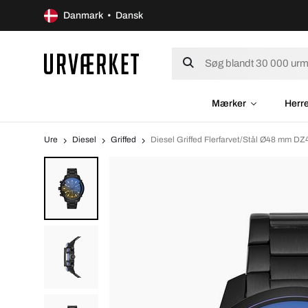
Danmark • Dansk
Mærker
Herr
Ure
Diesel
Griffed
Diesel Griffed Flerfarvet/Stål Ø48 mm D