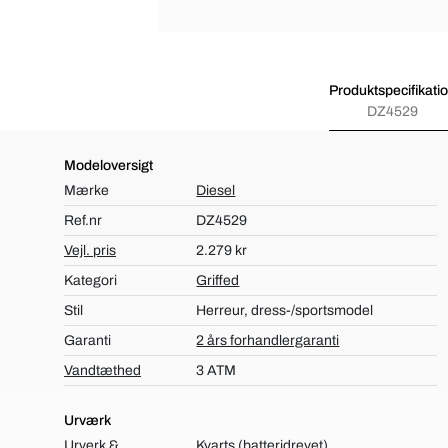
Produktspecifikati
DZ4529
Modeloversigt
Mærke
Diesel
Ref.nr
DZ4529
Vejl. pris
2.279 kr
Kategori
Griffed
Stil
Herreur, dress-/sportsmodel
Garanti
2 års forhandlergaranti
Vandtæthed
3 ATM
Urværk
Urverk &
Kvarts (batteridrevet)