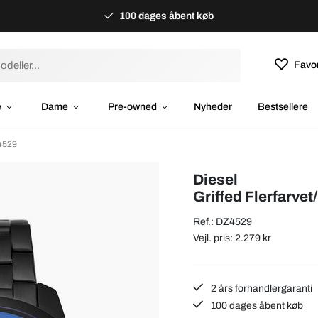
100 dages åbent køb
Favor
e
Dame
Pre-owned
Nyheder
Bestsellere
Z4529
Diesel
Griffed Flerfarve
Ref.: DZ4529
Vejl. pris: 2.279 kr
2 års forhandlergaranti
100 dages åbent køb