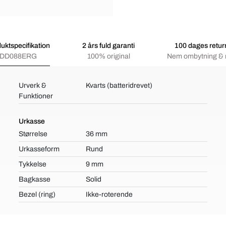
uktspecifikation
2 års fuld garanti
100 dages retur
DD088ERG
100% original
Nem ombytning & 
Urverk &
Kvarts (batteridrevet)
Funktioner
Urkasse
Størrelse
36 mm
Urkasseform
Rund
Tykkelse
9 mm
Bagkasse
Solid
Bezel (ring)
Ikke-roterende