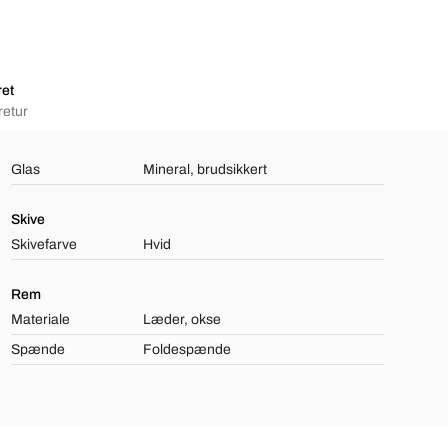
ret
retur
Glas
Mineral, brudsikkert
Skive
Skivefarve
Hvid
Rem
Materiale
Læder, okse
Spænde
Foldespænde