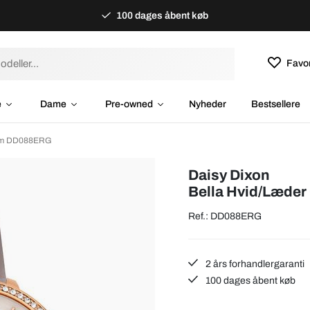
100 dages åbent køb
Favor
e
Dame
Pre-owned
Nyheder
Bestsellere
 mm DD088ERG
Daisy Dixon
Bella Hvid/Læde
Ref.: DD088ERG
2 års forhandlergaranti
100 dages åbent køb