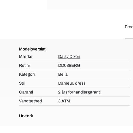
Prod
Modeloversigt
Mærke
Daisy Dixon
Ref.nr
DD088ERG
Kategori
Bella
Stil
Dameur, dress
Garanti
2 års forhandlergaranti
Vandtæthed
3 ATM
Urværk