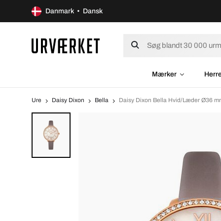
Danmark • Dansk
Mærker
Herr
Ure
Daisy Dixon
Bella
Daisy Dixon Bella Hvid/Læder Ø36