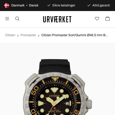
100 dages åbent køb
Danmark • Dansk
Sikre betalinger
Altid garanti
Citizen
Promaster
Citizen Promaster Sort/Gummi Ø46.5 mm BN0220-16E