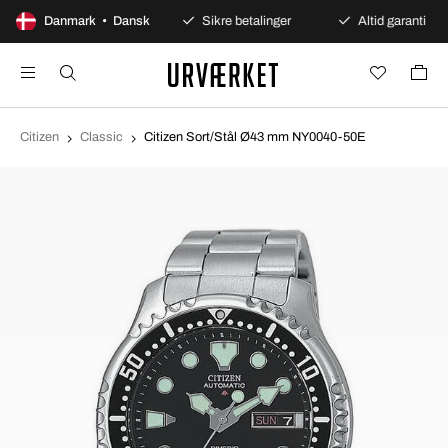
100 dages åbent køb
Danmark • Dansk
Sikre betalinger
Altid garanti
Citizen
Classic
Citizen Sort/Stål Ø43 mm NY0040-50E