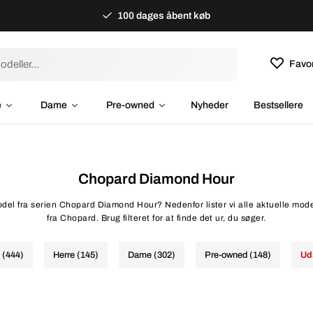
100 dages åbent køb
Favor
e
Dame
Pre-owned
Nyheder
Bestsellere
Chopard Diamond Hour
odel fra serien Chopard Diamond Hour? Nedenfor lister vi alle aktuelle mod
fra Chopard. Brug filteret for at finde det ur, du søger.
e (444)
Herre (145)
Dame (302)
Pre-owned (148)
Ud