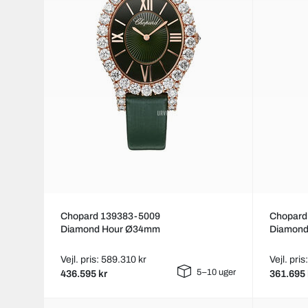
Chopard 139383-5009
Chopard
Diamond Hour Ø34mm
Diamon
Vejl. pris: 589.310 kr
Vejl. pri
5–10 uger
436.595 kr
361.695 