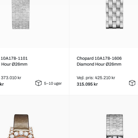
 10A178-1101
Chopard 10A178-1606
d Hour Ø26mm
Diamond Hour Ø26mm
s: 373.010 kr
Vejl. pris: 425.210 kr
5–10 uger
kr
315.095 kr