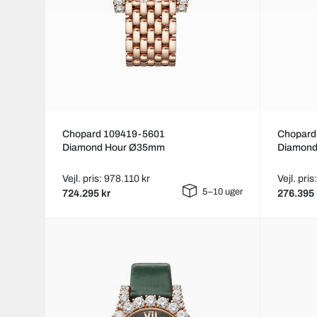
Chopard 109419-5601
Chopard
Diamond Hour Ø35mm
Diamon
Vejl. pris: 978.110 kr
Vejl. pri
5–10 uger
724.295 kr
276.395 