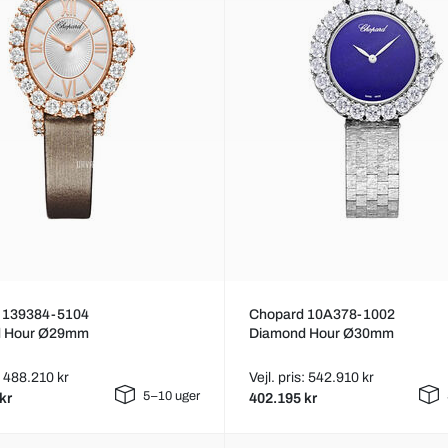
 139384-5104
Chopard 10A378-1002
d Hour Ø29mm
Diamond Hour Ø30mm
s: 488.210 kr
Vejl. pris: 542.910 kr
5–10 uger
kr
402.195 kr