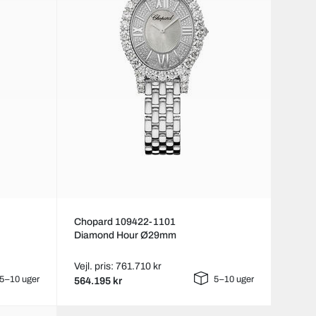
Chopard 109422-1101
Diamond Hour Ø29mm
Vejl. pris: 761.710 kr
5–10 uger
5–10 uger
564.195 kr