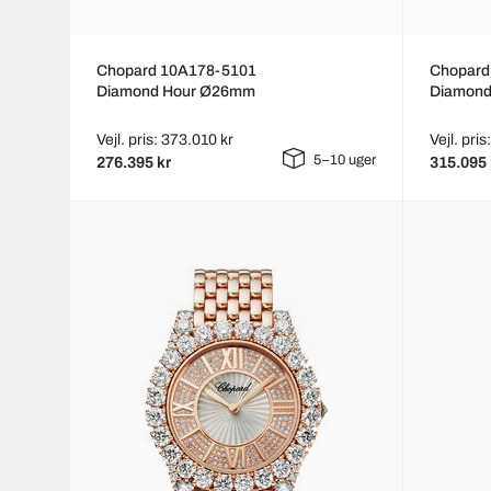
Chopard 10A178-5101
Chopard
Diamond Hour Ø26mm
Diamon
Vejl. pris: 373.010 kr
Vejl. pri
5–10 uger
276.395 kr
315.095 