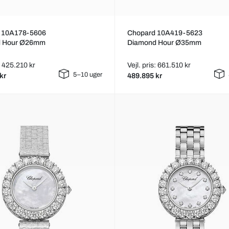
 10A178-5606
Chopard 10A419-5623
d Hour Ø26mm
Diamond Hour Ø35mm
s: 425.210 kr
Vejl. pris: 661.510 kr
5–10 uger
kr
489.895 kr