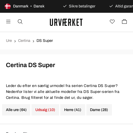
100 dages åbent køb
Danmark • Dansk
Sikre betalinger
Altid garant
Ure
Certina
DS Super
Certina DS Super
Leder du efter en særlig urmodel fra serien Certina DS Super?
Nedenfor lister vi alle aktuelle modeller fra DS Super-serien fra
Certina. Brug filteret for at finde det ur, du søger.
Alle ure (64)
Udsalg (10)
Herre (41)
Dame (28)