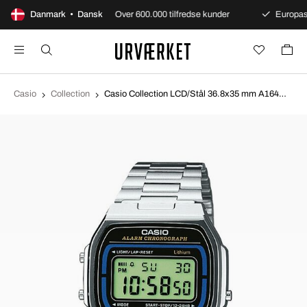
og sikker levering
Danmark • Dansk
Over 600.000 tilfredse kunder
Europas 
Casio
Collection
Casio Collection LCD/Stål 36.8x35 mm A164WA-1VES