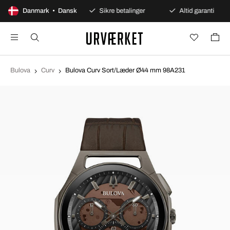
100 dages åbent køb
Danmark • Dansk
Sikre betalinger
Altid garanti
Bulova
Curv
Bulova Curv Sort/Læder Ø44 mm 98A231