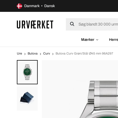
Danmark • Dansk
Mærker
Herr
Ure
Bulova
Curv
Bulova Curv Grøn/Stål Ø45 mm 96A297