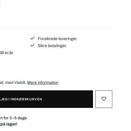
Forsikrede leveringer
Sikre betalinger
96 kr/år
/md. med
Viabill
.
Mere information
LÆG I INDKØBSKURVEN
n for 3–5 dage
 på lager!