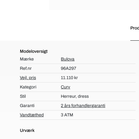
Prod
Modeloversigt
Mærke
Bulova
Ref.nr
96A297
Vejl. pris
11.110 kr
Kategori
Curv
Stil
Herreur, dress
Garanti
2 års forhandlergaranti
Vandtæthed
3 ATM
Urværk