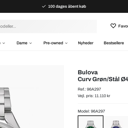
100 dages åbent køb
Favor
e
Dame
Pre-owned
Nyheder
Bestsellere
Bulova
Curv Grøn/Stål 
Ref.: 96A297
Vejl. pris: 11.110 kr
Model: 96A297