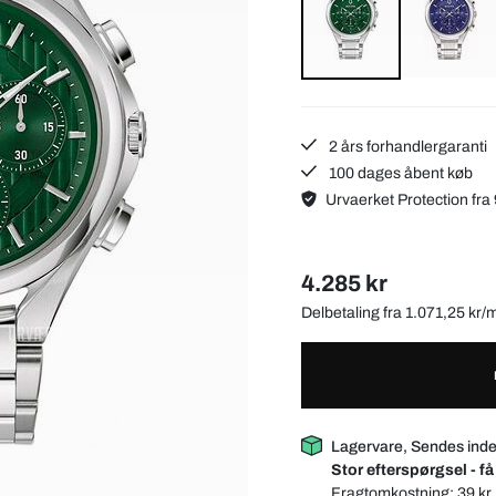
2 års forhandlergaranti
100 dages åbent køb
Urvaerket Protection fra 
4.285 kr
Delbetaling fra 1.071,25 kr
Lagervare, Sendes inde
Stor efterspørgsel - få
Fragtomkostning:
39 kr