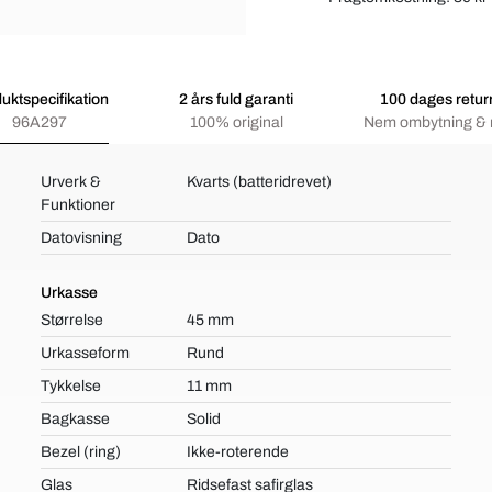
uktspecifikation
2 års fuld garanti
100 dages retur
96A297
100% original
Nem ombytning & 
Urverk &
Kvarts (batteridrevet)
Funktioner
Datovisning
Dato
Urkasse
Størrelse
45 mm
Urkasseform
Rund
Tykkelse
11 mm
Bagkasse
Solid
Bezel (ring)
Ikke-roterende
Glas
Ridsefast safirglas