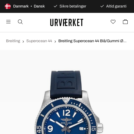
100 dages åbent køb
Danmark • Dansk
Sikre betalinger
Altid garanti
Breitling
Superocean 44
Breitling Superocean 44 Blå/Gummi Ø44 mm A17367D81C1S1