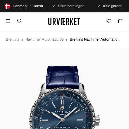
100 dages åbent køb
Danmark • Dansk
Sikre betalinger
Altid garanti
Breitling
Navitimer Automatic 35
Breitling Navitimer Automatic 35 Blå/Læder Ø35 mm A17395161C1P2