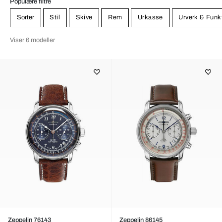
Populære filtre
Sorter
Stil
Skive
Rem
Urkasse
Urverk & Funk
Viser 6 modeller
Zeppelin 76143
Zeppelin 86145