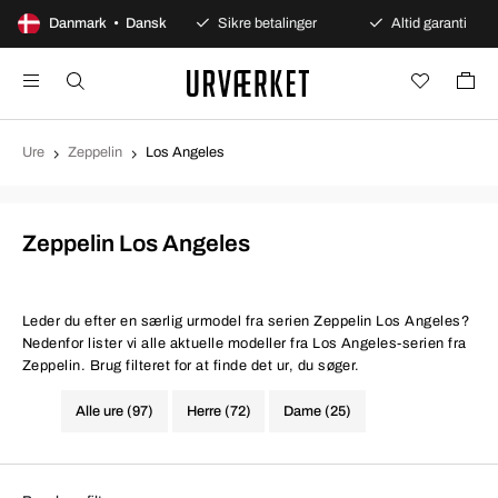
100 dages åbent køb
Danmark • Dansk
Sikre betalinger
Altid garanti
Ure
Zeppelin
Los Angeles
Zeppelin Los Angeles
Leder du efter en særlig urmodel fra serien Zeppelin Los Angeles?
Nedenfor lister vi alle aktuelle modeller fra Los Angeles-serien fra
Zeppelin. Brug filteret for at finde det ur, du søger.
Alle ure (97)
Herre (72)
Dame (25)