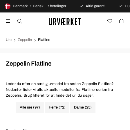
 åbent køb
Danmark • Dansk
Sikre betalinger
Altid garanti
Hurtig
Ure
Zeppelin
Flatline
Zeppelin Flatline
Leder du efter en særlig urmodel fra serien Zeppelin Flatline?
Nedenfor lister vi alle aktuelle modeller fra Flatline-serien fra
Zeppelin. Brug filteret for at finde det ur, du søger.
Alle ure (97)
Herre (72)
Dame (25)