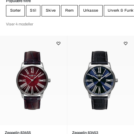
Populære filtre
Sorter
Stil
Skive
Rem
Urkasse
Urverk & Funk
Viser 4 modeller
Zeppelin 83455
Zeppelin 83453