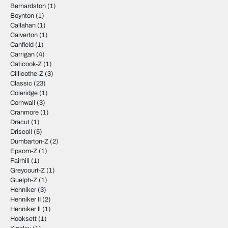
Bernardston
(1)
Boynton
(1)
Callahan
(1)
Calverton
(1)
Canfield
(1)
Carrigan
(4)
Caticook-Z
(1)
Cillicothe-Z
(3)
Classic
(23)
Coleridge
(1)
Cornwall
(3)
Cranmore
(1)
Dracut
(1)
Driscoll
(5)
Dumbarton-Z
(2)
Epsom-Z
(1)
Fairhill
(1)
Greycourt-Z
(1)
Guelph-Z
(1)
Henniker
(3)
Henniker II
(2)
Henniker ll
(1)
Hooksett
(1)