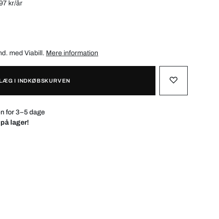
97 kr/år
/md. med
Viabill
.
Mere information
LÆG I INDKØBSKURVEN
n for 3–5 dage
 på lager!