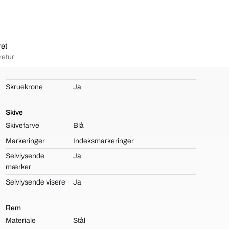
ret
retur
Skruekrone
Ja
Skive
Skivefarve
Blå
Markeringer
Indeksmarkeringer
Selvlysende
Ja
mærker
Selvlysende visere
Ja
Rem
Materiale
Stål