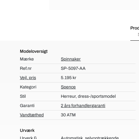
Prod
Modeloversigt
Mærke
Spinnaker
Ref.nr
SP-5097-AA
Vejl. pris
5.195 kr
Kategori
Spence
Stil
Herreur, dress-/sportsmodel
Garanti
2 års forhandlergaranti
Vandtæthed
30 ATM
Urværk
Urverk &
Automatisk, selvoptrækkende