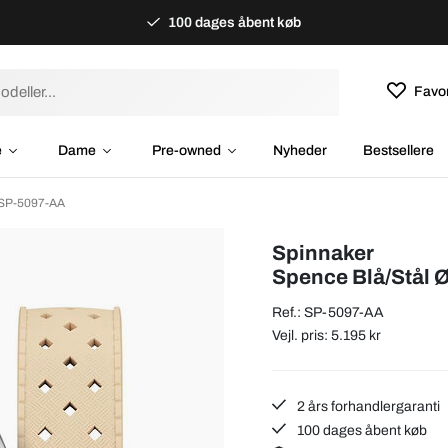
100 dages åbent køb
Favor
e
Dame
Pre-owned
Nyheder
Bestsellere
 SP-5097-AA
Spinnaker
Spence Blå/Stål
Ref.: SP-5097-AA
Vejl. pris: 5.195 kr
2 års forhandlergaranti
100 dages åbent køb