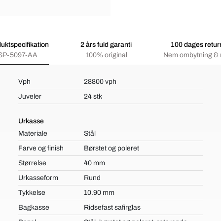
uktspecifikation
2 års fuld garanti
100 dages retur
SP-5097-AA
100% original
Nem ombytning & 
Vph
28800 vph
Juveler
24 stk
Urkasse
Materiale
Stål
Farve og finish
Børstet og poleret
Størrelse
40 mm
Urkasseform
Rund
Tykkelse
10.90 mm
Bagkasse
Ridsefast safirglas