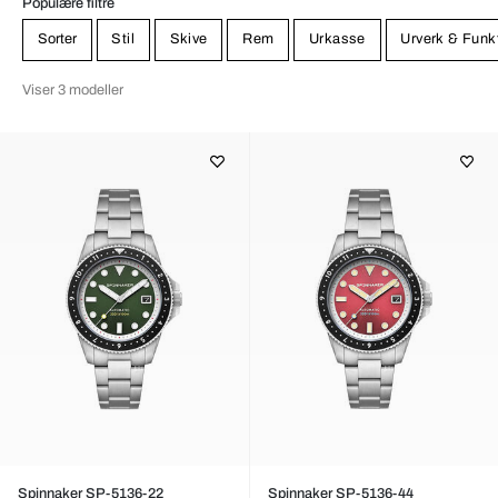
Populære filtre
Sorter
Stil
Skive
Rem
Urkasse
Urverk & Funk
Viser 3 modeller
Spinnaker SP-5136-22
Spinnaker SP-5136-44