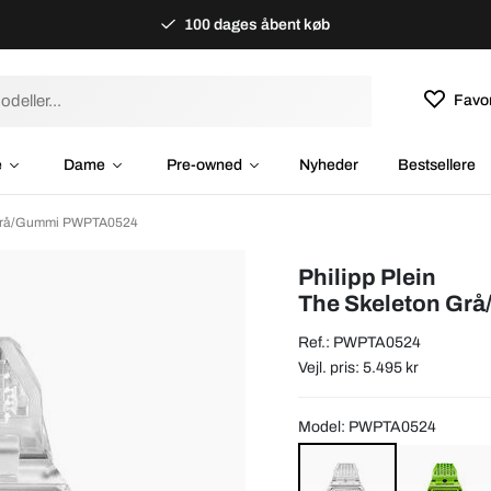
100 dages åbent køb
Favor
e
Dame
Pre-owned
Nyheder
Bestsellere
n Grå/Gummi PWPTA0524
Philipp Plein
The Skeleton Gr
Ref.: PWPTA0524
Vejl. pris: 5.495 kr
Model: PWPTA0524