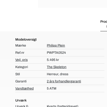
Prod
Modeloversigt
Mærke
Philipp Plein
Ref.nr
PWPTA0524
Vejl. pris
5.495 kr
Kategori
The Skeleton
Stil
Herreur, dress
Garanti
2 års forhandlergaranti
Vandtæthed
5 ATM
Urværk
Urverk &
Kvarts (batteridrevet)