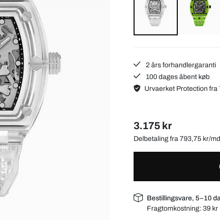
2 års forhandlergaranti
100 dages åbent køb
Urvaerket Protection fra 
3.175 kr
Delbetaling fra 793,75 kr/m
Bestillingsvare, 5–10 d
Fragtomkostning:
39 kr