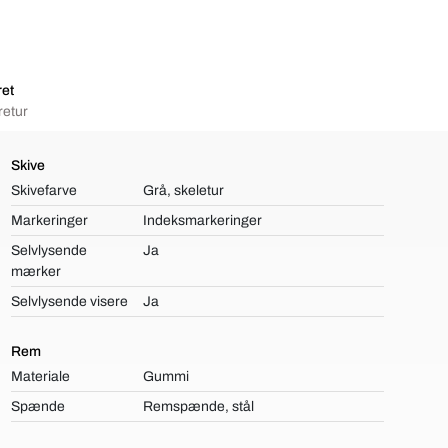
ret
retur
Skive
Skivefarve
Grå, skeletur
Markeringer
Indeksmarkeringer
Selvlysende
Ja
mærker
Selvlysende visere
Ja
Rem
Materiale
Gummi
Spænde
Remspænde, stål