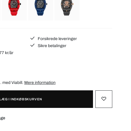
Forsikrede leveringer
Sikre betalinger
77 kr/år
d. med
Viabill
.
Mere information
LÆG I INDKØBSKURVEN
age