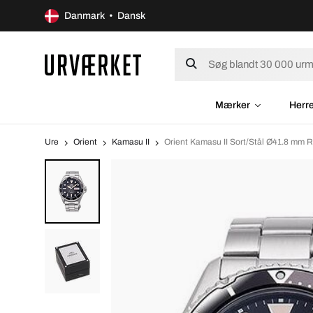
Danmark • Dansk
Mærker
Herr
Ure
Orient
Kamasu II
Orient Kamasu II Sort/Stål Ø41.8 mm