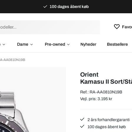
100 dages åbent køb
Favor
e
Dame
Pre-owned
Nyheder
Bestsellere
 RA-AA0810N19B
Orient
Kamasu II Sort/S
Ref.: RA-AA0810N19B
Vejl. pris: 3.195 kr
2 års forhandlergaranti
100 dages åbent køb