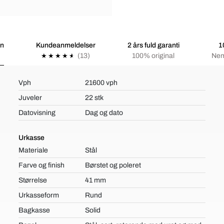
on
Kundeanmeldelser
2 års fuld garanti
1
(13)
100% original
Nem
Vph
21600 vph
Juveler
22 stk
Datovisning
Dag og dato
Urkasse
Materiale
Stål
Farve og finish
Børstet og poleret
Størrelse
41 mm
Urkasseform
Rund
Bagkasse
Solid