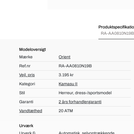
Produktspecifikati
RA-AA0810N19B
Modeloversigt
Mærke
Orient
Ref.nr
RA-AA0810N19B
Vejl. pris
3.195 kr
Kategori
Kamasu II
Stil
Herreur, dress-/sportsmodel
Garanti
2 års forhandlergaranti
Vandtæthed
20 ATM
Urværk
Urverk &
Automatisk, selvoptrækkende