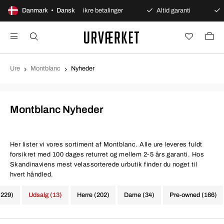
bent køb
Danmark • Dansk
Sikre betalinger
Altid garanti
Hurtig 
Ure
Montblanc
Nyheder
Montblanc Nyheder
Her lister vi vores sortiment af Montblanc. Alle ure leveres fuldt
forsikret med 100 dages returret og mellem 2-5 års garanti. Hos
Skandinaviens mest velassorterede urbutik finder du noget til
hvert håndled.
(229)
Udsalg (13)
Herre (202)
Dame (34)
Pre-owned (166)