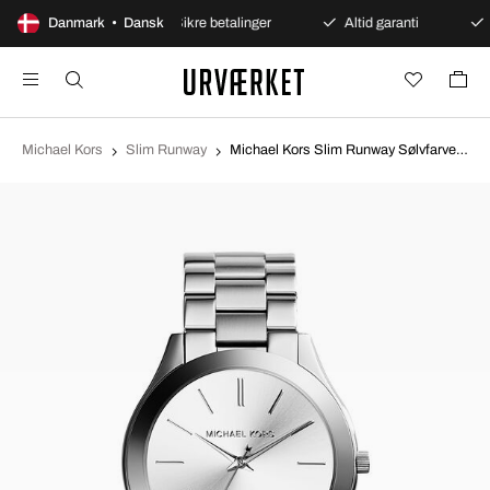
ages åbent køb
Danmark • Dansk
Sikre betalinger
Altid garanti
Michael Kors
Slim Runway
Michael Kors Slim Runway Sølvfarvet/Stål Ø42 mm MK3178