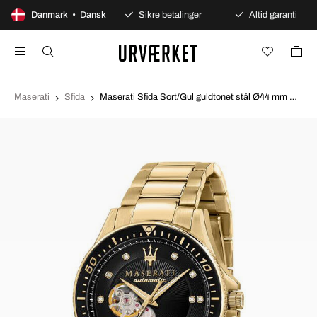
100 dages åbent køb
Danmark • Dansk
Sikre betalinger
Altid garanti
Maserati
Sfida
Maserati Sfida Sort/Gul guldtonet stål Ø44 mm R8823140003