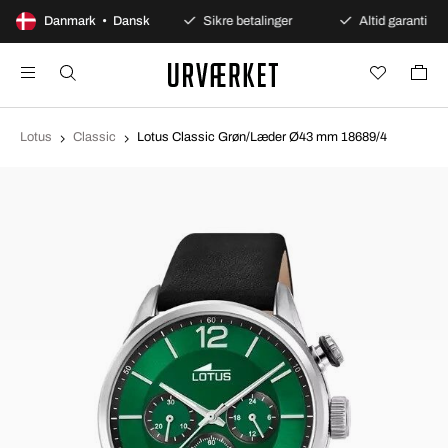
100 dages åbent køb
Danmark • Dansk
Sikre betalinger
Altid garanti
Lotus
Classic
Lotus Classic Grøn/Læder Ø43 mm 18689/4