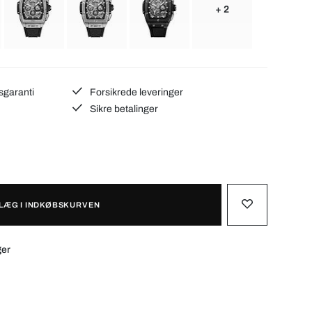
+ 2
sgaranti
Forsikrede leveringer
Sikre betalinger
LÆG I INDKØBSKURVEN
ger