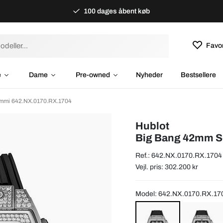
100 dages åbent køb
Favor
e
Dame
Pre-owned
Nyheder
Bestsellere
mmi 642.NX.0170.RX.1704
Hublot
Big Bang 42mm 
Ref.: 642.NX.0170.RX.1704
Vejl. pris: 302.200 kr
Model: 642.NX.0170.RX.17