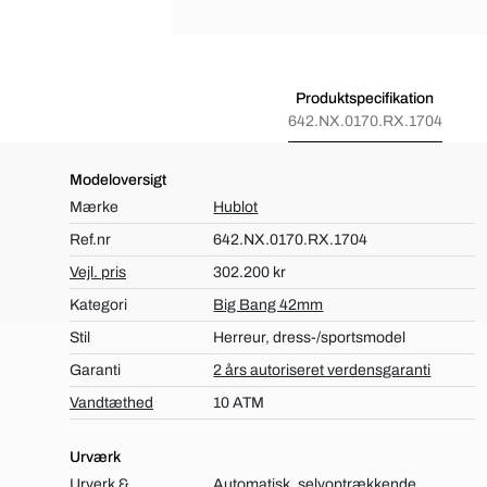
Produktspecifikation
642.NX.0170.RX.1704
Modeloversigt
Mærke
Hublot
Ref.nr
642.NX.0170.RX.1704
Vejl. pris
302.200 kr
Kategori
Big Bang 42mm
Stil
Herreur, dress-/sportsmodel
Garanti
2 års autoriseret verdensgaranti
Vandtæthed
10 ATM
Urværk
Urverk &
Automatisk, selvoptrækkende