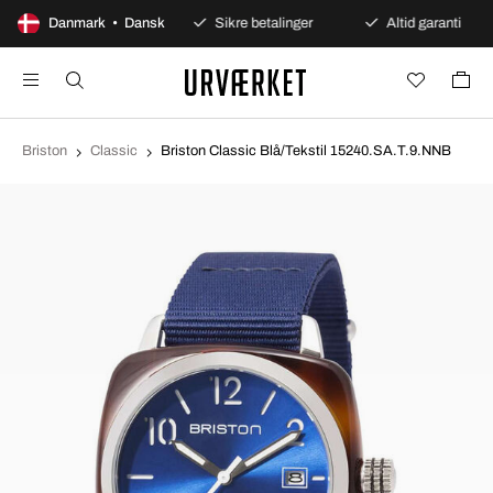
100 dages åbent køb
Danmark • Dansk
Sikre betalinger
Altid garanti
Briston
Classic
Briston Classic Blå/Tekstil 15240.SA.T.9.NNB