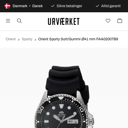
100 dages åbent køb
Danmark • Dansk
Sikre betalinger
Altid garanti
Orient
Sporty
Orient Sporty Sort/Gummi Ø41 mm FAA02007B9