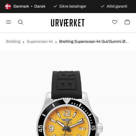
100 dages åbent køb
Danmark • Dansk
Sikre betalinger
Altid garanti
Breitling
Superocean 44
Breitling Superocean 44 Gul/Gummi Ø44 mm A17367021I1S2