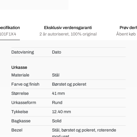
ecifikation
Eksklusiv verdensgaranti
Prøv de
101F1X4
2 år autoriseret, 100% original
Åbent køb 
Datovisning
Dato
Urkasse
Materiale
Stål
Farve og finish
Børstet og poleret
Størrelse
41 mm
Urkasseform
Rund
Tykkelse
12.40 mm
Bagkasse
Solid
Bezel
Stål, børstet og poleret, roterende
mod uret