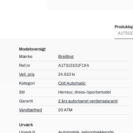
Produktsp
A17313
Modeloversigt
Mærke
Breitling
Ref.nr
A17313101F1X4
Vejl. pris
24.610 kr
Kategori
Colt Automatic
Stil
Herreur, dress-/sportsmodel
Garanti
2 års autoriseret verdensgaranti
Vandtæthed
20 ATM
Urværk
Urverk &
Automatisk, selvoptrækkende