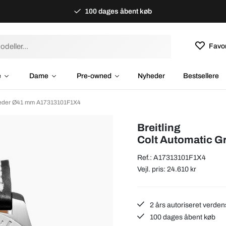
100 dages åbent køb
Favor
e
Dame
Pre-owned
Nyheder
Bestsellere
/Læder Ø41 mm A17313101F1X4
Breitling
Colt Automatic 
Ref.: A17313101F1X4
Vejl. pris: 24.610 kr
2 års autoriseret verden
100 dages åbent køb