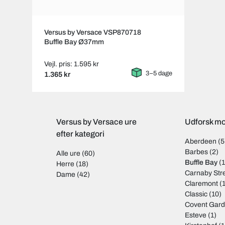
Versus by Versace VSP870718
Buffle Bay Ø37mm
Vejl. pris: 1.595 kr
3–5 dage
1.365 kr
Versus by Versace ure
Udforsk mo
efter kategori
Aberdeen
(5
Barbes
(2)
Alle ure
(60)
Buffle Bay
(1
Herre
(18)
Carnaby Str
Dame
(42)
Claremont
(1
Classic
(10)
Covent Gar
Esteve
(1)